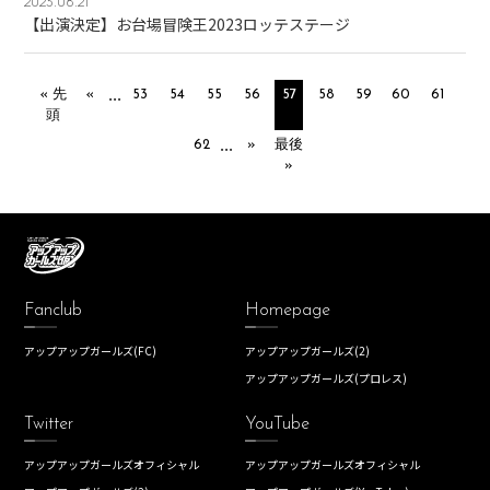
2023.08.21
【出演決定】お台場冒険王2023ロッテステージ
...
« 先
«
53
54
55
56
57
58
59
60
61
頭
...
62
»
最後
»
Fanclub
Homepage
アップアップガールズ(FC)
アップアップガールズ(2)
アップアップガールズ(プロレス)
Twitter
YouTube
アップアップガールズオフィシャル
アップアップガールズオフィシャル