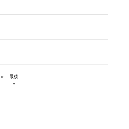
»
最後
»