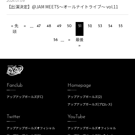
2024.01.09
【出演決定】@JAM MEETS～オールナイトライブ～ vol.11
...
« 先
«
47
48
49
50
51
52
53
54
55
頭
...
56
»
最後
»
Fanclub
Homepage
アップアップガールズ(FC)
アップアップガールズ(2)
アップアップガールズ(プロレス)
Twitter
YouTube
アップアップガールズオフィシャル
アップアップガールズオフィシャル