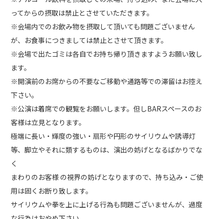
ってからの摂取は禁止とさせていただきます。
※会場内でのお飲み物を摂取して頂いても問題ございません
が、お食事につきましては禁止とさせて頂きます。
※会場で出たゴミは各自でお持ち帰り頂きますようお願い致し
ます。
※開演前のお席からの不要なご移動や通路等での滞留はお控え
下さい。
※公演は着席での観覧をお願いします。但しBARスペースのお
客様は立見となります。
極端に長い・輝度の強い・扇形や円形のサイリウムや誘導灯
等、脚立やそれに類するものは、演出の妨げとなるばかりでな
く
まわりのお客様 の視界の妨げとなりますので、持ち込み・ご使
用は固くお断り致します。
サイリウムや拳を上に上げる行為も問題ございませんが、過度
な行為はおやめ下さい。