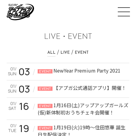
LIVE・EVENT
ALL
LIVE
EVENT
03
01/
/
NewYear Premium Party 2021
EVENT
SUN
03
01/
/
【アプガ公式通話アプリ】開催！
EVENT
SUN
16
01/
/
1月16日(土)アップアップガールズ
EVENT
SAT
(仮)新体制初おうちチェキ会開催！
19
01/
/
1月19日(火)19時〜住田悠華 誕生
EVENT
TUE
日生配信決定！