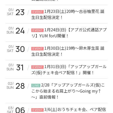
23
01/
/
1月23日(土)20時～古谷柚里花 誕
EVENT
SAT
生日生配信決定！
24
01/
/
1月24日(日)【アプガ公式通話アプ
EVENT
SUN
リ】YUM forU開催！
30
01/
/
1月30日(土)19時～鈴木芽生菜 誕
EVENT
SAT
生日生配信決定！
31
01/
/
1月31日(日)「アップアップガール
EVENT
SUN
ズ(仮)チェキ会ペア配信！」開催！
28
02/
/
2/28「アップアップガールズ(仮)こ
LIVE
SUN
こから始まる右肩上がり～Going my↑
～」直前情報！
06
03/
/
3/6(土)おうちチェキ会、ペア配信
EVENT
SAT