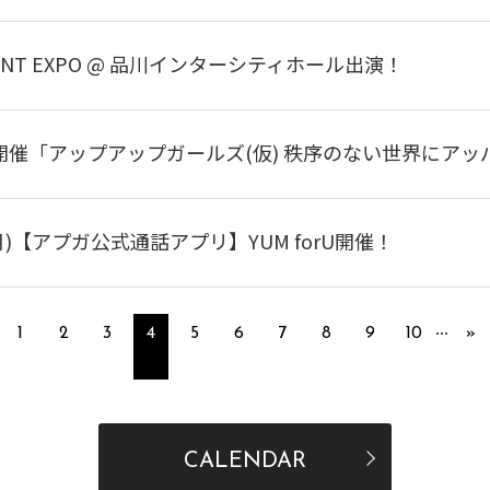
NTENT EXPO @ 品川インターシティホール出演！
)開催「アップアップガールズ(仮) 秩序のない世界にアッ
(月)【アプガ公式通話アプリ】YUM forU開催！
...
1
2
3
4
5
6
7
8
9
10
»
CALENDAR