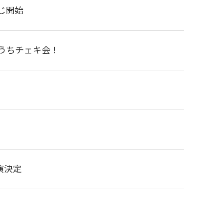
くじ開始
おうちチェキ会！
出演決定