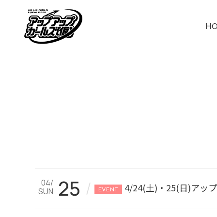
H
25
04/
/
4/24(土)・25(日
SUN
EVENT