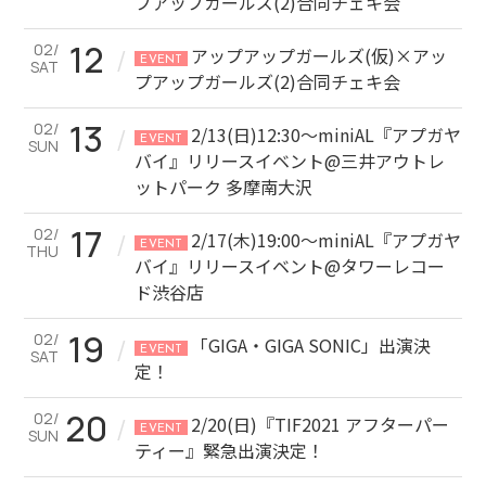
プアップガールズ(2)合同チェキ会
12
02/
/
アップアップガールズ(仮)×アッ
EVENT
SAT
プアップガールズ(2)合同チェキ会
13
02/
/
2/13(日)12:30～miniAL『アプガヤ
EVENT
SUN
バイ』リリースイベント@三井アウトレ
ットパーク 多摩南大沢
17
02/
/
2/17(木)19:00～miniAL『アプガヤ
EVENT
THU
バイ』リリースイベント@タワーレコー
ド渋谷店
19
02/
/
「GIGA・GIGA SONIC」出演決
EVENT
SAT
定！
20
02/
/
2/20(日)『TIF2021 アフターパー
EVENT
SUN
ティー』緊急出演決定！