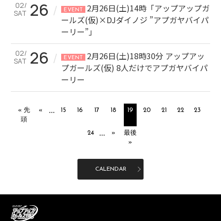
26
02/
/
2月26日(土)14時「アップアップガ
EVENT
SAT
ールズ(仮)×DJダイノジ ”アプガヤバイパ
ーリー”」
26
02/
/
2月26日(土)18時30分 アップアッ
EVENT
SAT
プガールズ(仮) 8人だけでアプガヤバイパ
ーリー
...
« 先
«
15
16
17
18
19
20
21
22
23
頭
...
24
»
最後
»
CALENDAR