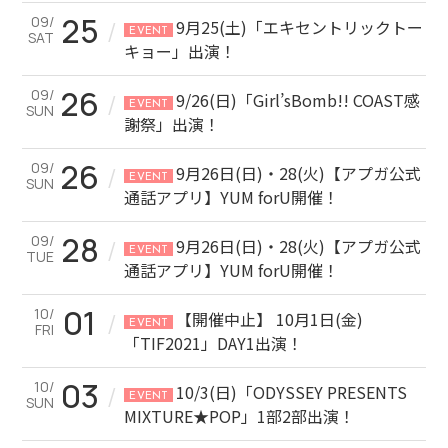
25
09/
/
9月25(土)「エキセントリックトー
EVENT
SAT
キョー」出演！
26
09/
/
9/26(日)「Girl’sBomb!! COAST感
EVENT
SUN
謝祭」出演！
26
09/
/
9月26日(日)・28(火)【アプガ公式
EVENT
SUN
通話アプリ】YUM forU開催！
28
09/
/
9月26日(日)・28(火)【アプガ公式
EVENT
TUE
通話アプリ】YUM forU開催！
01
10/
/
【開催中止】 10月1日(金)
EVENT
FRI
「TIF2021」DAY1出演！
03
10/
/
10/3(日)「ODYSSEY PRESENTS
EVENT
SUN
MIXTURE★POP」1部2部出演！