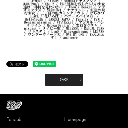
BACK
Fanclub
Homepage