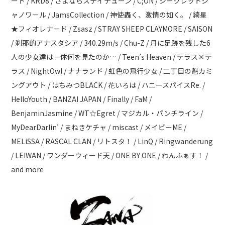
ート / KRD8 / さよならステイチューン / C;ON / シークレットシ
ャノワール / JamsCollection / 神使轟く、激情の如く。 / 綺星
★フィオレナード / Zsasz / STRAY SHEEP CLAYMORE / SAISON
/ 刹那的アナスタシア / 340.29m/s / Chu-Z / 月に足跡を残した6
人の少女達は一体何を見たのか… / Teen’s Heaven / テラス×テ
ラス / NightOwl / ナナランド / 虹色の飛行少女 / 二丁目の魁カミ
ングアウト / はちみつBLACK / 花いろは / ハニースパイスRe. /
HelloYouth / BANZAI JAPAN / Finally / FaM /
BenjaminJasmine / WT☆Egret / マジカル・パンチライン /
MyDearDarlin’ / まねきケチャ / miscast / メイビーME /
MELiSSA / RASCAL CLAN / リトスタ！ / LinQ / Ringwanderung
/ LEIWAN / ワンダーウィード天 / ONE BY ONE / わんふぁす！ /
and more