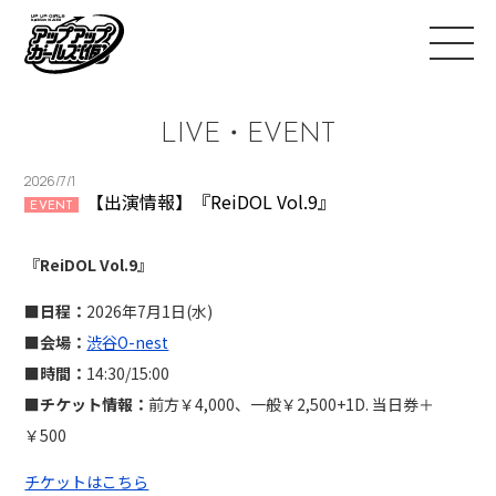
LIVE・EVENT
2026/7/1
【出演情報】『ReiDOL Vol.9』
EVENT
『ReiDOL Vol.9』
■日程：
2026年7月1日(水)
■会場：
渋谷O-nest
■時間：
14:30/15:00
■チケット情報：
前方￥4,000、一般￥2,500+1D. 当日券＋
￥500
チケットはこちら