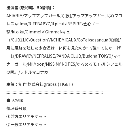
出演者 (敬称略、50音順)：
AKIARIM/アップアップガールズ(仮)/アップアップガールズ(プロ
レス)/alma/RIFFBABYZ/il pleut/INSPIRE/会心ノ一
撃/ki.o.ku/Gimme!×Gimme!/キュニ
コ/CUBΣLIC/Question.VI/CHEMICAL X/CoTei/sasanqua(船橋)/
月に足跡を残した少女達は一体何を見たのか…/強くてにゅーげ
ーむ/DRAWCY/NEFRALISE/PANDA CLUB/Buddha TOKYO/マイ
ナーガール/MilMoon/MISS MY NOTES/ゆるめるモ！/ルシフェル
の園。/ヲドルマヨナカ
主催：
制作 株式会社grabss (TIGET)
::::::::::::::::::::::::::::::::::::::::::::::::::::::::::::::::::::::::::::::::::::::::::::::::::::::::::::::::
● 入場順
整理番号順
①前方エリアチケット
②一般エリアチケット