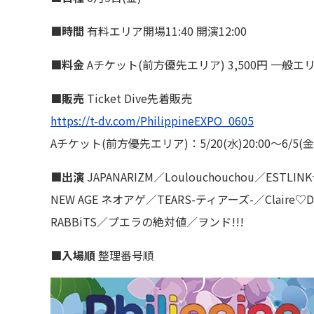
■時間
有料エリア開場11:40 開演12:00
■料金
Aチケット(前方優先エリア) 3,500円 一般エ
■販売
Ticket Dive先着販売
https://t-dv.com/PhilippineEXPO_0605
Aチケット(前方優先エリア)：5/20(水)20:00～6/5(金)
■出演
JAPANARIZM／Loulouchouchou／E
NEW AGE ネオアゲ／TEARS-ティアーズ-／Clai
RABBiTS／プエラの絶対値／ヲンド!!!
■入場順
整理番号順