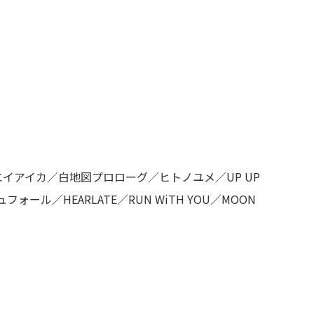
atcia／エイアイカ／白地図プロローグ／ヒトノユメ／UP UP
ォール／HEARLATE／RUN WiTH YOU／MOON