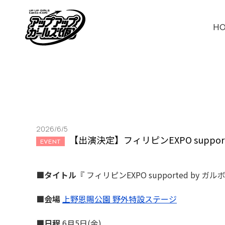
H
2026/6/5
【出演決定】フィリピンEXPO support
EVENT
■タイトル
『 フィリピンEXPO supported by ガル
■会場
上野恩賜公園 野外特設ステージ
■日程
6月5日(金)