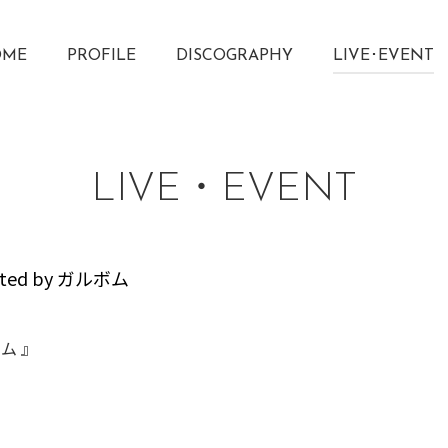
OME
PROFILE
DISCOGRAPHY
LIVE･EVENT
LIVE・EVENT
ed by ガルボム
ボム 』