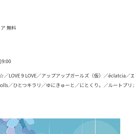
リア 無料
9:00
STLINK☆／LOVE 9 LOVE／アップアップガールズ（仮）／écl
re♡Dolls／ひとつキラリ／ゆにきゅーと／にとくり。／ルートプリュフ