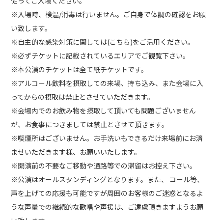
従ってご入場ください。
※入場時、検温/消毒は行いません。ご自身で体調の確認をお願
い致します。
※自主的な感染対策に関しては(こちら)をご活用ください。
※必ずチケットに記載されているエリアでご観覧下さい。
※本公演のチケットは全て紙チケットです。
※アルコール飲料を摂取しての来場、持ち込み、また会場に入
ってからの摂取は禁止とさせていただきます。
※会場内でのお飲み物を摂取して頂いても問題ございません
が、お食事につきましては禁止とさせて頂きます。
※喫煙所はございません。お手洗いもできるだけ来場前にお済
ませいただきます様、お願いいたします。
※開演前の不要なご移動や通路等での滞留はお控え下さい。
※公演はオールスタンディングとなります。また、 コール等、
声を上げての応援も可能ですが周囲のお客様のご迷惑となるよ
うな声量での継続的な歌唱や声援は、ご遠慮頂きますようお願