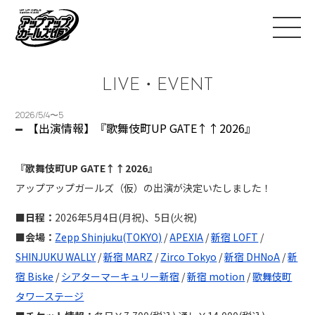
LIVE・EVENT
2026/5/4〜5
【出演情報】『歌舞伎町UP GATE↑↑2026』
『歌舞伎町UP GATE↑↑2026』
アップアップガールズ（仮）の出演が決定いたしました！
■日程：
2026年5月4日(月祝)、5日(火祝)
■会場：
Zepp Shinjuku(TOKYO)
/
APEXIA
/
新宿 LOFT
/
SHINJUKU WALLY
/
新宿 MARZ
/
Zirco Tokyo
/
新宿 DHNoA
/
新
宿 Biske
/
シアターマーキュリー新宿
/
新宿 motion
/
歌舞伎町
タワーステージ