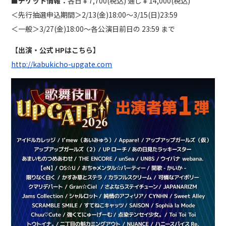
■チケット情報：
各日￥7,700(税込) 通し￥14,000(税込)
＜先行抽選申込期間＞2/13(金)18:00〜3/15(日)23:59
＜一般＞3/27(金)18:00〜各公演日前日の 23:59 まで
【出演・公式 HPはこちら】
http://kabukicho-upgate.com