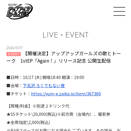
LIVE・EVENT
2024/10/17
【開催決定】アップアップガールズの歌とトー
EVENT
ーク 1stEP「Again！」リリース記念 公開生配信
■日時：10/17 (木) 開場18:40 開演：19:00
■会場：
下北沢 ろくでもない夜
■チケット：
https://yum-e.zaiko.io/item/367360
【席種/料金】※別途２ドリンク代
★SSチケット\20,000(税込)※前方席（会場内）、撮影券
★全席指定\2,000(税込)
※BARスペースがお席になる場合もございます。その場合、お