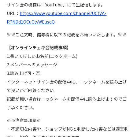
サイン会の模様は「YouTube」にて生配信します。
URL：
https://www.youtube.com/channel/UCfVA-
R7NDd1QCuCtvWEusqQ
※※ご注文時、備考欄に以下の記載をお願いいたします。※※
【オンラインチェキ会記載事項】
1.書いてほしいお名前(ニックネーム)
2.メンバーへのメッセージ
3.読み上げ可・否
インターネットサイン会の配信中に、ニックネームを読み上げ
て良いかご回答ください。
記載が無い場合はニックネームを配信中に読み上げますのでご
了承ください。
※※注意事項※※
・不適切な内容や、ショップがNGと判断した内容などは適宜判