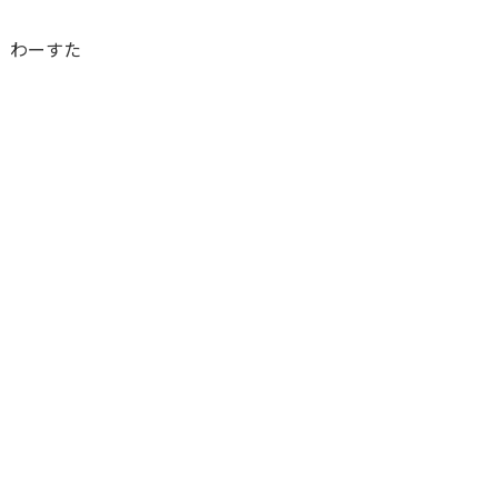
nQ、わーすた