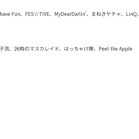
have Fun、FES☆TIVE、MyDearDarlin’、まねきケチャ、Li
子流、26時のマスカレイド、はっちゃけ隊、Peel the Apple