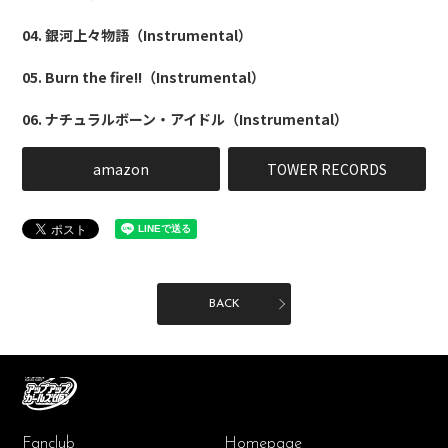
04. 銀河上々物語
（Instrumental）
05. Burn the fire!!
（Instrumental）
06. ナチュラルボーン・アイドル
（Instrumental）
amazon
TOWER RECORDS
BACK
Fanclub
Homepage